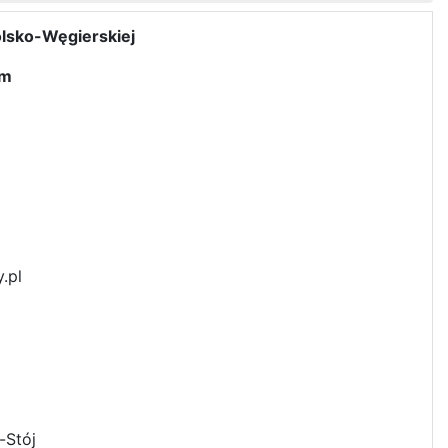
olsko-Węgierskiej
ym
.pl
-Stój