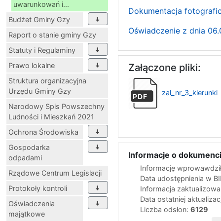
uwarunkowań i...
Dokumentacja fotografi
Budżet Gminy Gzy
Oświadczenie z dnia 06.
Raport o stanie gminy Gzy
Statuty i Regulaminy
Prawo lokalne
Załączone pliki:
Struktura organizacyjna
Urzędu Gminy Gzy
zal_nr_3_kierunki
PDF
Narodowy Spis Powszechny
Ludności i Mieszkań 2021
Ochrona Środowiska
Gospodarka
Informacje o dokumenci
odpadami
Informację wprowawdził
Rządowe Centrum Legislacji
Data udostępnienia w B
Protokoły kontroli
Informacja zaktualizow
Data ostatniej aktualizac
Oświadczenia
Liczba odsłon:
6129
majątkowe