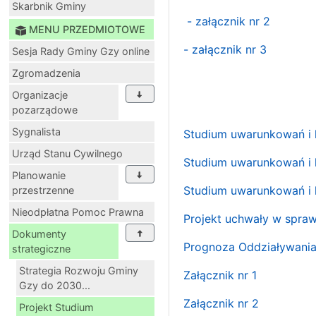
Skarbnik Gminy
- załącznik nr 2
MENU PRZEDMIOTOWE
- załącznik nr 3
Sesja Rady Gminy Gzy online
Zgromadzenia
Organizacje
pozarządowe
Sygnalista
Studium uwarunkowań i
Urząd Stanu Cywilnego
Studium uwarunkowań i 
Planowanie
Studium uwarunkowań i 
przestrzenne
Nieodpłatna Pomoc Prawna
Projekt uchwały w spra
Dokumenty
Prognoza Oddziaływania
strategiczne
Strategia Rozwoju Gminy
Załącznik nr 1
Gzy do 2030...
Załącznik nr 2
Projekt Studium